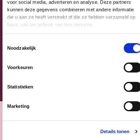
voor social media, adverteren en analyse. Deze partners
E-mailadres
kunnen deze gegevens combineren met andere informatie
die u aan ze heeft verstrekt of die ze hebben verzameld op
basis van uw gebruik van hun services.
Postcode
Toestemmingsselectie
Ja, ik aanvaard de privacyvoorwaarden.
Noodzakelijk
Klik
hier
om de privacyvoorwaarden te raadplegen
Voorkeuren
Statistieken
Marketing
Nieuws
Details tonen