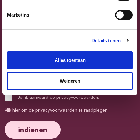
Postcode
Marketing
Gemeente
Dankzij wie wil jij lid worden (optioneel)
Details tonen
Ja, ik word ook gratis lid van JongCD&V.
Alles toestaan
Ja, ik word ook gratis lid van cd&v Senioren.
Weigeren
Ja, ik word ook gratis lid van Vrouw & Maatschappij.
Ja, ik aanvaard de privacyvoorwaarden.
Klik
hier
om de privacyvoorwaarden te raadplegen