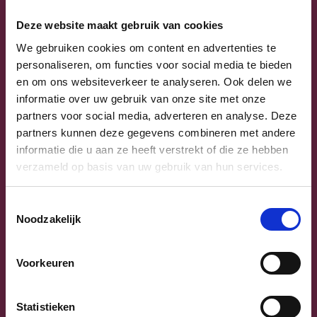
Deze website maakt gebruik van cookies
We gebruiken cookies om content en advertenties te
Voornaam
personaliseren, om functies voor social media te bieden
en om ons websiteverkeer te analyseren. Ook delen we
Achternaam
informatie over uw gebruik van onze site met onze
partners voor social media, adverteren en analyse. Deze
partners kunnen deze gegevens combineren met andere
E-mailadres
informatie die u aan ze heeft verstrekt of die ze hebben
verzameld op basis van uw gebruik van hun services.
Telefoonnummer of gsm
Toestemmingsselectie
Noodzakelijk
Geboortedatum
Voorkeuren
Straat & huisnummer
Statistieken