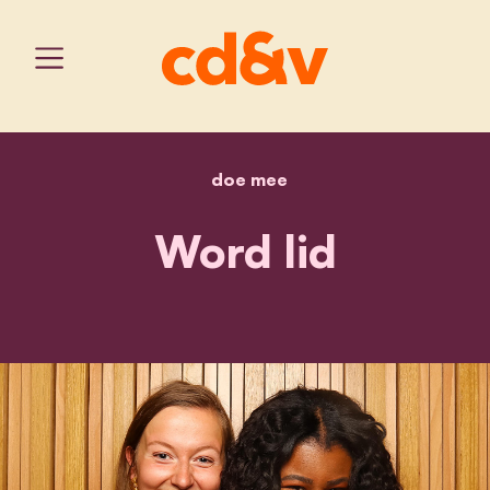
doe mee
home
word lid
Word lid