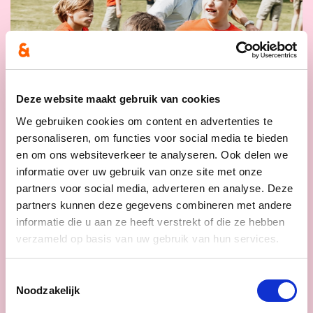
Deze website maakt gebruik van cookies
We gebruiken cookies om content en advertenties te
personaliseren, om functies voor social media te bieden
09/02/24
en om ons websiteverkeer te analyseren. Ook delen we
Het verenigingsleven is
informatie over uw gebruik van onze site met onze
partners voor social media, adverteren en analyse. Deze
populair bij de jeugd
partners kunnen deze gegevens combineren met andere
informatie die u aan ze heeft verstrekt of die ze hebben
Meer dan 7 op de 10 jongeren in
verzameld op basis van uw gebruik van hun services.
Vlaanderen en Brussel neemt deel aan
de activiteiten van een vereniging. Dat
is een van de opvallende resultaten van
Toestemmingsselectie
het nieuwe onderzoek ‘Jongeren in
Noodzakelijk
cijfers en letters 5’ van het