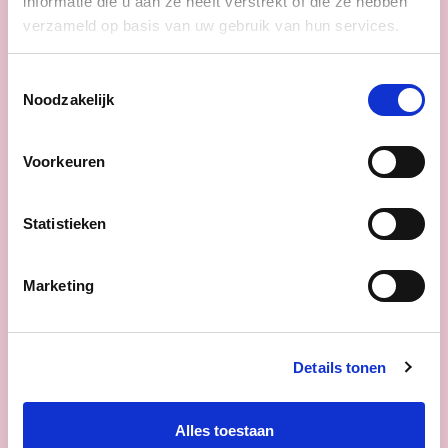
informatie die u aan ze heeft verstrekt of die ze hebben
Minister van Binnenlandse Zaken Annelies
verzameld op basis van uw gebruik van hun services.
Verlinden en Staatssecretaris voor Asiel
en Migratie Nicole de Moor zorgen ervoor
Toestemmingsselectie
dat de capaciteit voor de gedwongen
Noodzakelijk
terugkeer wordt uitgebreid door het
mogelijk te maken dat leden van het
permanent korps van Frontex, dat is het
Voorkeuren
Europees agentschap voor
grensbewaking en kustbescherming,
kunnen worden ingezet om de Federale
Statistieken
Politie in deze opdracht te ondersteunen.
Daarnaast zullen ze ook kunnen worden
Marketing
ingezet voor het uitvoeren van de
grenscontroles.
Details tonen
lees meer
Alles toestaan
ANNELIES VERLINDEN
NICOLE DE MOOR