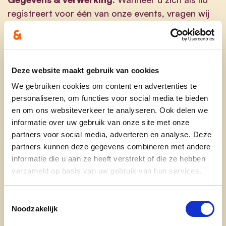
registreert voor één van onze events, vragen wij
naar uw naam, emailadres, lidnummer, de
aanwezigheden en gezinssamenstelling.
Afhankelijk van het event kunnen ook andere
gegevens worden opgevraagd zoals gebruikt
Deze website maakt gebruik van cookies
vervoermiddel, dieetvoorkeuren, uren van
We gebruiken cookies om content en advertenties te
aankomst en vertrek of andere tijdsschema's,
personaliseren, om functies voor social media te bieden
registraties voor workshops of activiteiten,
en om ons websiteverkeer te analyseren. Ook delen we
lichaamsmaten voor kledij, en dergelijke meer.
informatie over uw gebruik van onze site met onze
partners voor social media, adverteren en analyse. Deze
Doeleinden
: Wij verwerken deze gegevens
partners kunnen deze gegevens combineren met andere
voornamelijk om uw deelname aan het event en
informatie die u aan ze heeft verstrekt of die ze hebben
de reservaties te registreren, de administratie van
verzameld op basis van uw gebruik van hun services.
jouw deelname en de vlotte organisatie van het
event.
Toestemmingsselectie
Noodzakelijk
Rechtsgrond
: De rechtsgrond van deze