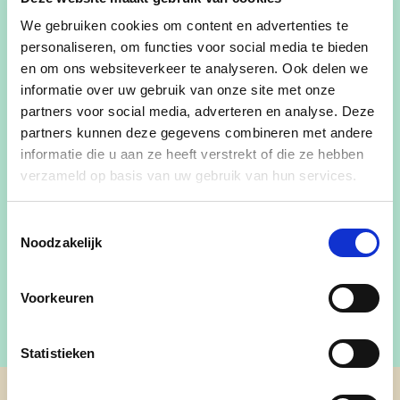
We gebruiken cookies om content en advertenties te
Voornaam
personaliseren, om functies voor social media te bieden
en om ons websiteverkeer te analyseren. Ook delen we
informatie over uw gebruik van onze site met onze
Achternaam
partners voor social media, adverteren en analyse. Deze
partners kunnen deze gegevens combineren met andere
informatie die u aan ze heeft verstrekt of die ze hebben
E-mailadres
verzameld op basis van uw gebruik van hun services.
Ja, ik aanvaard de privacyvoorwaarden.
Toestemmingsselectie
Klik
hier
om de privacyvoorwaarden te raadplegen
Noodzakelijk
Voorkeuren
Statistieken