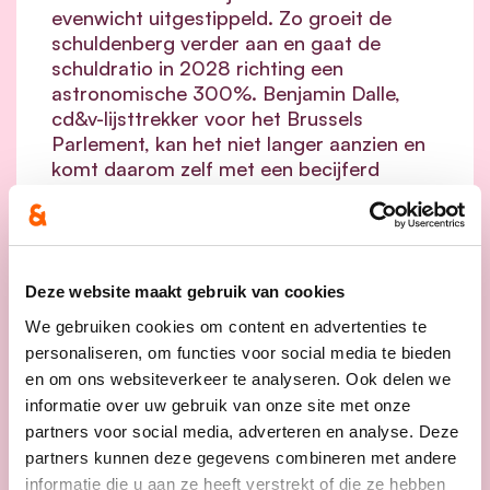
evenwicht uitgestippeld. Zo groeit de
schuldenberg verder aan en gaat de
schuldratio in 2028 richting een
astronomische 300%. Benjamin Dalle,
cd&v-lijsttrekker voor het Brussels
Parlement, kan het niet langer aanzien en
komt daarom zelf met een becijferd
budgettair toekomstplan voor het
Brussels Gewest.
lees meer
Deze website maakt gebruik van cookies
We gebruiken cookies om content en advertenties te
BENJAMIN DALLE
BIANCA DEBAETS
BEGROTING
personaliseren, om functies voor social media te bieden
GELD
en om ons websiteverkeer te analyseren. Ook delen we
informatie over uw gebruik van onze site met onze
partners voor social media, adverteren en analyse. Deze
partners kunnen deze gegevens combineren met andere
informatie die u aan ze heeft verstrekt of die ze hebben