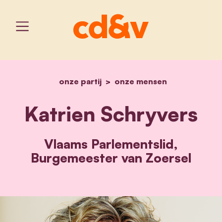
onze partij
home
onze mensen
katrien schryvers
Katrien Schryvers
Vlaams Parlementslid,
Burgemeester van Zoersel