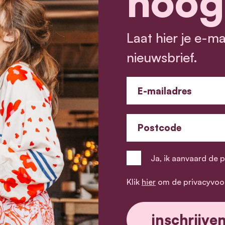
hoog
Laat hier je e-m
nieuwsbrief.
E-mailadres
Postcode
Ja, ik aanvaard de 
Klik
hier
om de privacyvoo