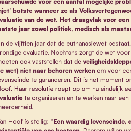
aarschuwde voor een aantal mogelijke prob
njet’ botste wanneer ze als Volksvertegenw
valuatie van de wet. Het draagvlak voor een e
aatste jaar zowel politiek, medisch als maat
In de vijftien jaar dat de euthanasiewet bestaa
rondige evaluatie. Nochtans zorgt de wet voor 
oeten ook vaststellen dat de
veiligheidsklepp
e wet) niet naar behoren werken
om voor een
evenseinde te garanderen. Dit is het moment om 
oof. Haar resolutie roept op om nu eindelijk e
valuatie
te organiseren en te werken naar een
eerderheid.
an Hoof is stellig: “
Een waardig levenseinde, 
xistentiële van ons bestaan.
Daarom willen we