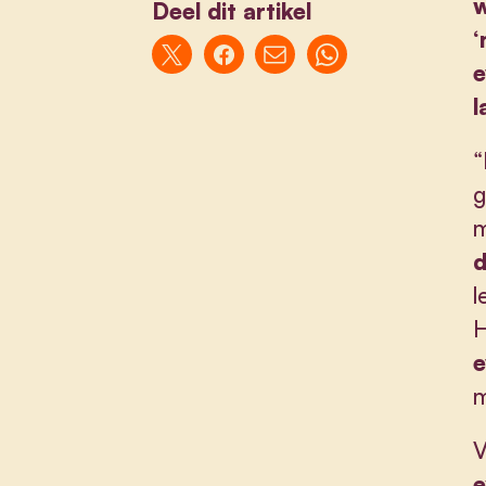
w
Deel dit artikel
‘
e
l
“
g
m
d
l
H
e
m
V
e