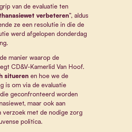
rip van de evaluatie ten
thanasiewet verbeteren
”, aldus
ende ze een resolutie in die de
lutie werd afgelopen donderdag
ng.
p de manier waarop de
 zegt CD&V-Kamerlid Van Hoof.
h situeren
en hoe we de
g is om via de evaluatie
en die geconfronteerd worden
anasiewet, maar ook aan
un verzoek met de nodige zorg
vense politica.