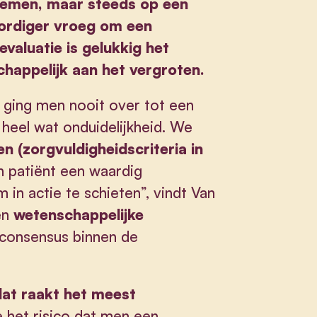
lemen, maar steeds op een
oordiger vroeg om een
valuatie is gelukkig het
schappelijk aan het vergroten.
t, ging men nooit over tot een
heel wat onduidelijkheid. We
en (zorgvuldigheidscriteria in
 patiënt een waardig
in actie te schieten”, vindt Van
en
wetenschappelijke
 consensus binnen de
dat raakt het meest
 het risico dat men een