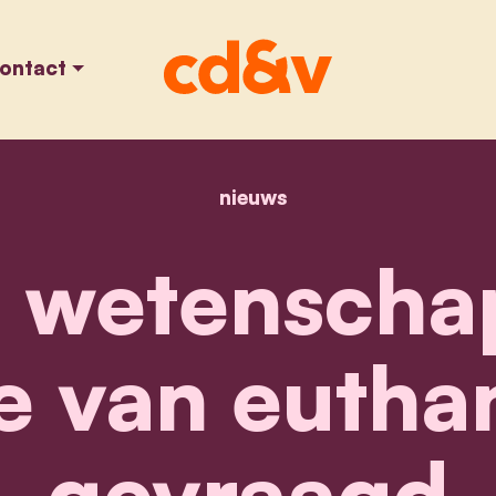
ontact
nieuws
home
nieuwe wetenschappel
 wetenschap
ie van eutha
gevraagd