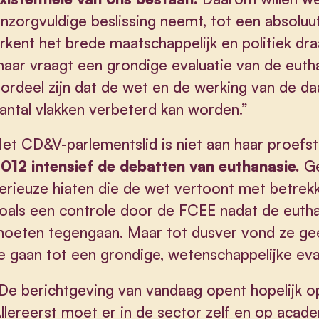
nzorgvuldige beslissing neemt, tot een absol
rkent het brede maatschappelijk en politiek dr
aar vraagt een grondige evaluatie van de eut
ordeel zijn dat de wet en de werking van de d
antal vlakken verbeterd kan worden.”
et CD&V-parlementslid is niet aan haar proefst
012 intensief de debatten van euthanasie.
Ge
erieuze hiaten die de wet vertoont met betrekk
oals een controle door de FCEE nadat de euthan
oeten tegengaan. Maar tot dusver vond ze ge
e gaan tot een grondige, wetenschappelijke eva
De berichtgeving van vandaag opent hopelijk 
llereerst moet er in de sector zelf en op acad