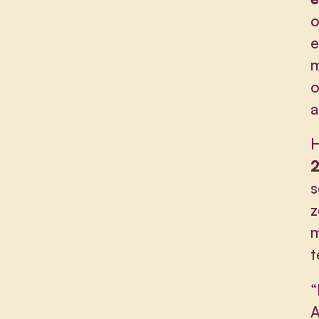
o
e
m
o
a
H
2
s
z
m
t
“
A