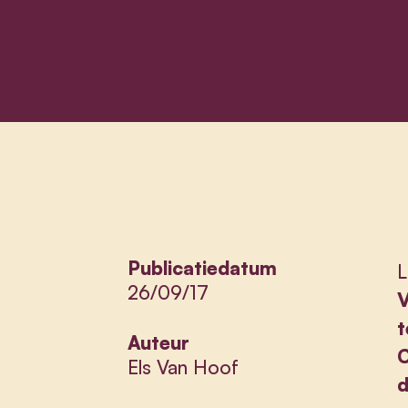
Publicatiedatum
L
26/09/17
V
t
Auteur
Els Van Hoof
d