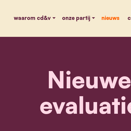
waarom cd&v
onze partij
nieuws
c
Nieuwe
evaluat