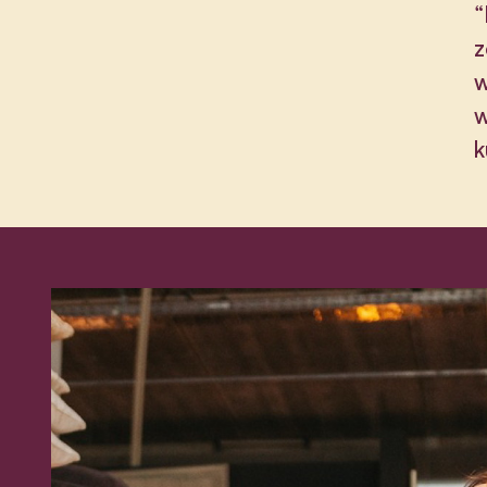
“
z
w
w
k