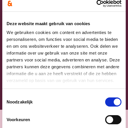
Laat hier je e-mailadres achter en ontvang
onze nieuwsbrief.
Deze website maakt gebruik van cookies
E-mailadres
We gebruiken cookies om content en advertenties te
personaliseren, om functies voor social media te bieden
Postcode
en om ons websiteverkeer te analyseren. Ook delen we
informatie over uw gebruik van onze site met onze
Ja, ik aanvaard de privacyvoorwaarden.
partners voor social media, adverteren en analyse. Deze
partners kunnen deze gegevens combineren met andere
Klik
hier
om de privacyvoorwaarden te raadplegen
informatie die u aan ze heeft verstrekt of die ze hebben
verzameld op basis van uw gebruik van hun services.
Toestemmingsselectie
Noodzakelijk
Voorkeuren