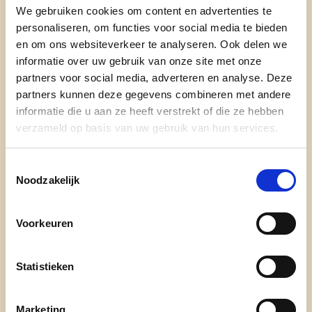
opvangen in België. We denken aan minderjarigen,
We gebruiken cookies om content en advertenties te
werklozen, alleenstaanden, vrouwen met een laag
personaliseren, om functies voor social media te bieden
en om ons websiteverkeer te analyseren. Ook delen we
opleidingsniveau.
informatie over uw gebruik van onze site met onze
Bovendien wordt deze termijn ook in het
partners voor social media, adverteren en analyse. Deze
wetenschappelijk rapport naar voor geschoven
partners kunnen deze gegevens combineren met andere
informatie die u aan ze heeft verstrekt of die ze hebben
als een mogelijke piste in de abortuswetgeving.
verzameld op basis van uw gebruik van hun services.
Extreme omstandigheden vragen echter om een
uitzondering. Daarom maken we een uitzondering
Toestemmingsselectie
Noodzakelijk
boven de 14 weken in het geval van verkrachting
of incest.
Voorkeuren
“In Duitsland kan abortus vandaag tot 12 weken,
in Frankrijk tot 14 weken en ook de meeste andere
Statistieken
Europese landen hebben vergelijkbare termijnen.
Het rapport geeft voor ons ook verschillende
objectieve argumenten om de termijn vast te
Marketing