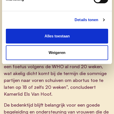
leggen op 14 weken. Abortus is en blijft meer dan
een medische ingreep waarbij we met de
grootste voorzichtigheid mee moeten
Details tonen
omspringen. Vanaf 15 weken ontwikkelen
foetussen een pijnperceptie, vanaf week 16 is de
Alles toestaan
foetus voelbaar voor de vrouw en met de
wetenschappelijke evolutie wordt
levensvatbaarheid steeds sneller en sneller
Weigeren
bereikt. Vandaag ligt de levensvatbaarheid van
een foetus volgens de WHO al rond 20 weken,
wat akelig dicht komt bij de termijn die sommige
partijen naar voren schuiven om abortus toe te
laten op 18 of zelfs 20 weken”, concludeert
Kamerlid Els Van Hoof.
De bedenktijd blijft belangrijk voor een goede
begeleiding en ondersteuning van vrouwen die de