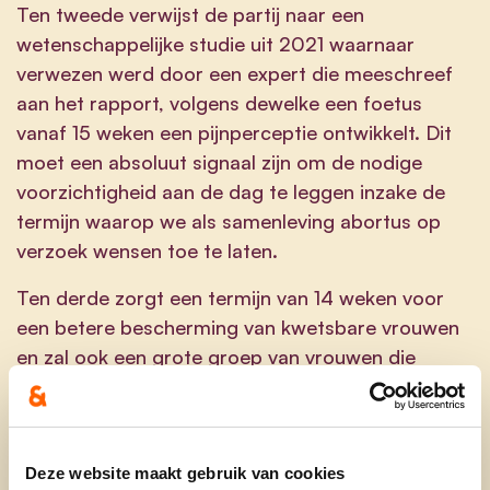
Ten tweede verwijst de partij naar een
wetenschappelijke studie uit 2021 waarnaar
verwezen werd door een expert die meeschreef
aan het rapport, volgens dewelke een foetus
vanaf 15 weken een pijnperceptie ontwikkelt. Dit
moet een absoluut signaal zijn om de nodige
voorzichtigheid aan de dag te leggen inzake de
termijn waarop we als samenleving abortus op
verzoek wensen toe te laten.
Ten derde zorgt een termijn van 14 weken voor
een betere bescherming van kwetsbare vrouwen
en zal ook een grote groep van vrouwen die
kampen met een ongewenste zwangerschappen
geholpen kunnen worden. 57% van vrouwen die
worden doorverwezen naar Nederland worden
geholpen vóór 14 weken en kunnen we dus wel
Deze website maakt gebruik van cookies