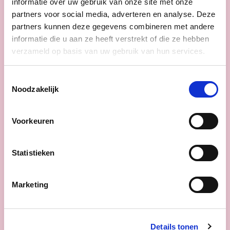
informatie over uw gebruik van onze site met onze
partners voor social media, adverteren en analyse. Deze
cd&v maakt het verschil
partners kunnen deze gegevens combineren met andere
voor mantelzorgers: minder
informatie die u aan ze heeft verstrekt of die ze hebben
drempels, meer
verzameld op basis van uw gebruik van hun services.
ondersteuning en meer
flexibiliteit.
Toestemmingsselectie
Noodzakelijk
Mantelzorgers zijn de stille helden van
onze samenleving. Zonder hun bijdrage
valt heel ons zorgsysteem in elkaar.
Als
Voorkeuren
het van cd&v afhangt verdienen
mantelzorgers daarom niet alleen meer
Statistieken
erkenning en respect in woorden, maar
ook betere ondersteuning in daden.
Marketing
lees meer
Details tonen