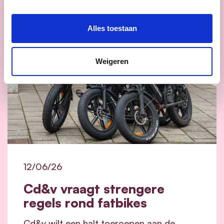
Alles toestaan
Weigeren
12/06/26
Cd&v vraagt strengere
regels rond fatbikes
Cd&v wilt een halt toeroepen aan de