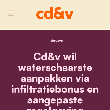
nieuws
home
cd&v wil waterschaarste 
Cd&v wil
waterschaarste
aanpakken via
infiltratiebonus en
aangepaste