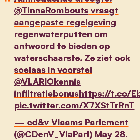
@TinneRombouts
vraagt
aangepaste regelgeving
regenwaterputten om
antwoord te bieden op
waterschaarste. Ze ziet ook
soelaas in voorstel
@VLARIOkennis
infiltratiebonus
https://t.co
pic.twitter.com/X7XStTrRnT
— cd&v Vlaams Parlement
(@CDenV_VlaParl)
May 28,