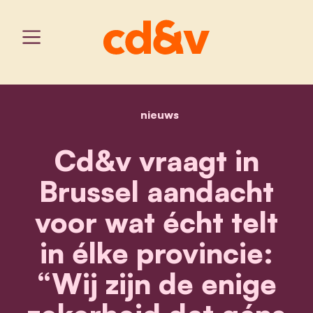
nieuws
home
cd&v vraagt in brussel aa
Cd&v vraagt in
Brussel aandacht
voor wat écht telt
in élke provincie:
“Wij zijn de enige