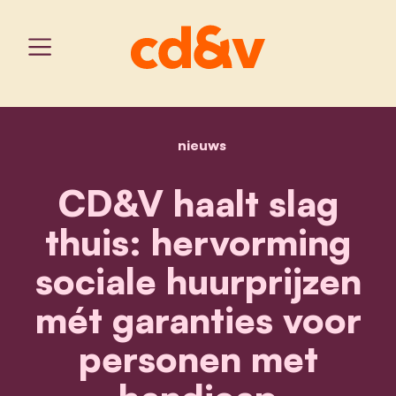
nieuws
home
cd&v haalt slag thuis: h
CD&V haalt slag
thuis: hervorming
sociale huurprijzen
mét garanties voor
personen met