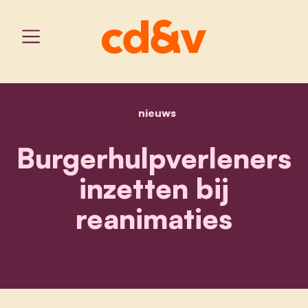
nieuws
home
burgerhulpverleners inzet
Burgerhulpverleners
inzetten bij
reanimaties