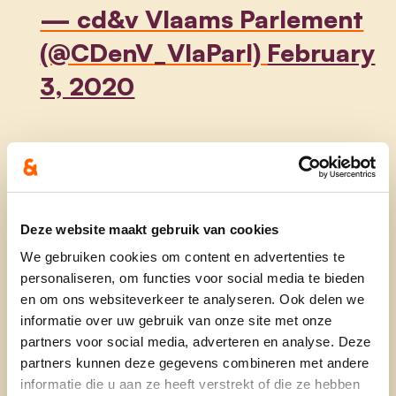
— cd&v Vlaams Parlement
(@CDenV_VlaParl)
February
3, 2020
Met de inzet van
burgerhulpverleners tot 3x
Deze website maakt gebruik van cookies
meer overlevingskans bij
We gebruiken cookies om content en advertenties te
hartfalen!
personaliseren, om functies voor social media te bieden
en om ons websiteverkeer te analyseren. Ook delen we
Gewoon Doen
informatie over uw gebruik van onze site met onze
partners voor social media, adverteren en analyse. Deze
@Maggie_DeBlock
partners kunnen deze gegevens combineren met andere
@TinneRombouts
deed het!
informatie die u aan ze heeft verstrekt of die ze hebben