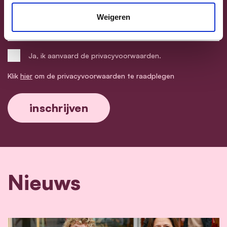
Weigeren
Postcode
Ja, ik aanvaard de privacyvoorwaarden.
Klik
hier
om de privacyvoorwaarden te raadplegen
Nieuws