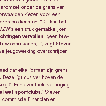
aaromzet onder de grens van
oorwaarden kiezen voor een
eren en diensten. “Dit kan het
e VZW’s een stuk gemakkelijker
ichtingen vervallen
: geen btw-
n btw aanrekenen,…”, zegt Steven
ve jeugdwerking overschrijden
d dat elke lidstaat zijn grens
 Deze ligt dus ver boven de
elgië. Een eventuele verhoging
el wat sportclubs
.” Steven
e commissie Financiën en