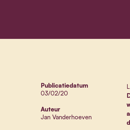
Publicatiedatum
L
03/02/20
D
w
Auteur
a
Jan Vanderhoeven
d