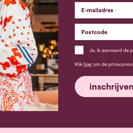
E-mailadres
Postcode
Ja, ik aanvaard de 
Klik
hier
om de privacyvoo