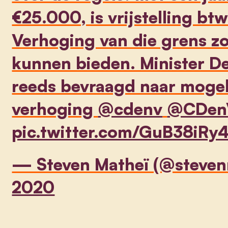
€25.000, is vrijstelling bt
Verhoging van die grens z
kunnen bieden. Minister D
reeds bevraagd naar mogel
verhoging
@cdenv
@CDen
pic.twitter.com/GuB38iRy
— Steven Matheï (@steve
2020