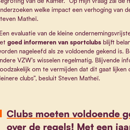
egroting van de Kamer. “Op mijn vraag zal de mi
nderzoeken welke impact een verhoging van de
teven Matheï.
Een evaluatie van de kleine ondernemingsvrijste
et
goed informeren van sportclubs
blijft bel
orden nageleefd als ze voldoende gekend is. B
ndere VZW’s wisselen regelmatig. Blijvende in
oodzakelijk om te vermijden dat dit gaat lijken
leinere clubs”, besluit Steven Matheï.
Clubs moeten voldoende ge
over de regels! Met een ja