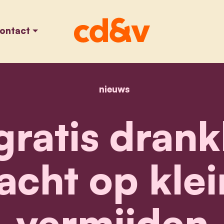
ontact
nieuws
home
btw op gratis drankbo
gratis dran
acht op klei
vermijden