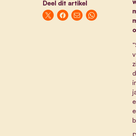
w
Deel dit artikel
m
m
o
“
v
z
d
i
j
e
e
b
D