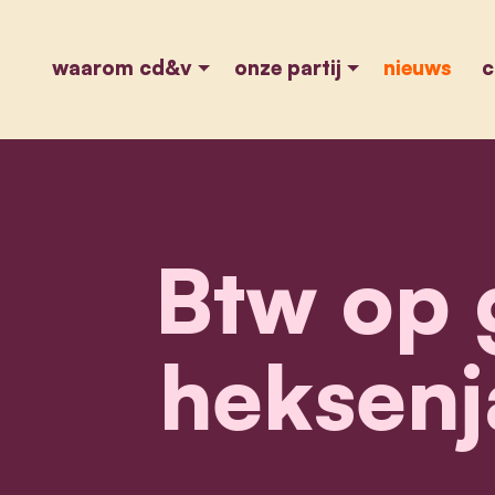
waarom cd&v
onze partij
nieuws
c
Btw op 
heksenj