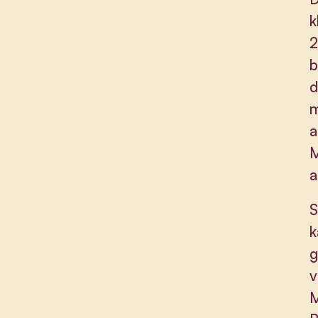
k
2
b
d
m
a
M
a
S
k
g
v
M