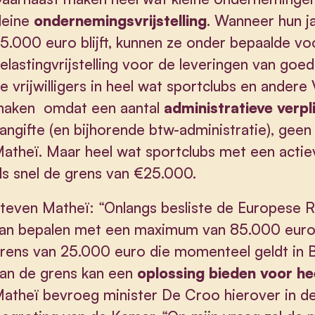
leine
ondernemingsvrijstelling
. Wanneer hun j
5.000 euro blijft, kunnen ze onder bepaalde v
elastingvrijstelling voor de leveringen van goed
e vrijwilligers in heel wat sportclubs en ander
aken omdat een aantal
administratieve verpl
angifte (en bijhorende btw-administratie), gee
atheï. Maar heel wat sportclubs met een actie
ls snel de grens van €25.000.
teven Matheï: “Onlangs besliste de Europese Raa
an bepalen met een maximum van 85.000 euro.
rens van 25.000 euro die momenteel geldt in B
an de grens kan een
oplossing bieden voor he
atheï bevroeg minister De Croo hierover in d