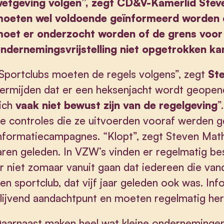
etgeving volgen”, zegt CD&V-Kamerlid Stev
oeten wel voldoende geïnformeerd worden o
oet er onderzocht worden of de grens voor 
ndernemingsvrijstelling niet opgetrokken ka
Sportclubs moeten de regels volgens”, zegt
St
ermijden dat er een heksenjacht wordt geopend
ich
vaak niet bewust zijn van de regelgeving
”
e controles die ze uitvoerden vooraf werden 
nformatiecampagnes. “Klopt”, zegt Steven Math
aren geleden. In VZW’s vinden er regelmatig b
r niet zomaar vanuit gaan dat iedereen die vand
en sportclub, dat vijf jaar geleden ook was. I
lijvend aandachtpunt en moeten regelmatig her
aarnaast maken heel wat kleine onderneminge