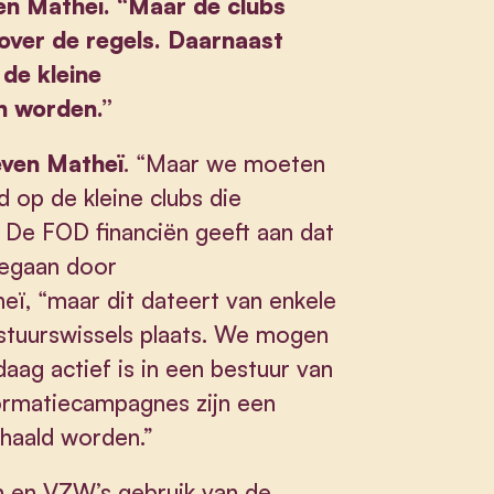
en Matheï. “Maar de clubs
ver de regels. Daarnaast
de kleine
n worden.”
even Matheï
. “Maar we moeten
 op de kleine clubs die
. De FOD financiën geeft aan dat
gegaan door
eï, “maar dit dateert van enkele
estuurswissels plaats. We mogen
aag actief is in een bestuur van
nformatiecampagnes zijn een
haald worden.”
n en VZW’s gebruik van de