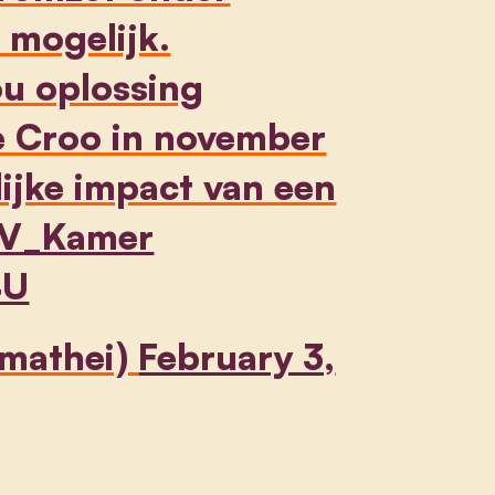
w mogelijk.
ou oplossing
e Croo in november
ijke impact van een
V_Kamer
4U
nmathei)
February 3,