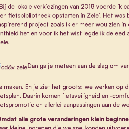
Bij de lokale verkiezingen van 2018 voerde ik c
en fietsbibliotheek opstarten in Zele’. Het was
nspirerend project zoals ik er meer wou zien i
nthield het en voor ik het wist legde ik de eed 
ele.
Dan ga je meteen aan de slag om va
e maken. En je ziet het groots: we werken op
ietsplan. Daarin komen fietsveiligheid en -comfo
ietspromotie en allerlei aanpassingen aan de w
mdat alle grote veranderingen klein beginne
aar kleine ingrepen die we snel konden uitvoere