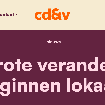
ontact
nieuws
home
"alle grote veranderi
grote verand
ginnen loka