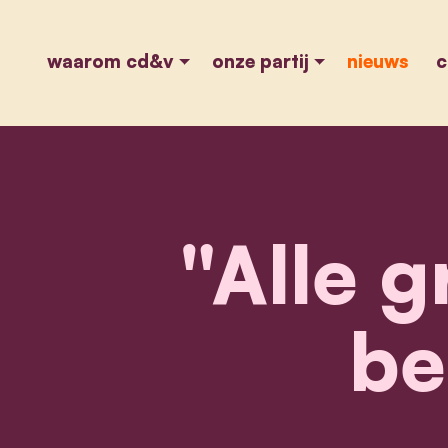
waarom cd&v
onze partij
nieuws
c
"Alle 
be