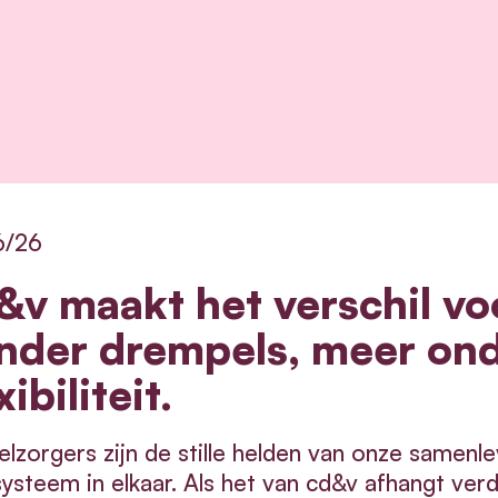
6/26
&v maakt het verschil vo
nder drempels, meer on
xibiliteit.
lzorgers zijn de stille helden van onze samenle
ysteem in elkaar.
Als het van cd&v afhangt ver