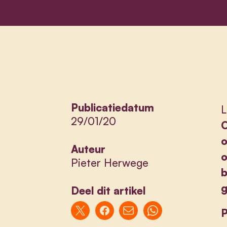
Publicatiedatum
L
29/01/20
O
o
Auteur
o
Pieter Herwege
b
g
Deel dit artikel
P