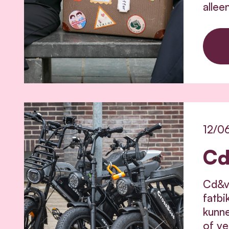
allee
12/0
Cd
Cd&v 
fatbi
kunne
of ve