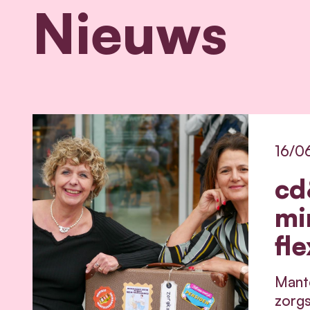
Nieuws
16/0
cd
mi
fle
Mante
zorgs