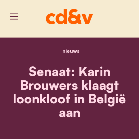
nieuws
home
senaat: karin brouwers kl
Senaat: Karin
Brouwers klaagt
loonkloof in België
aan