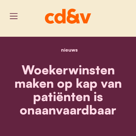
nieuws
home
woekerwinsten maken op 
Woekerwinsten
maken op kap van
patiënten is
onaanvaardbaar