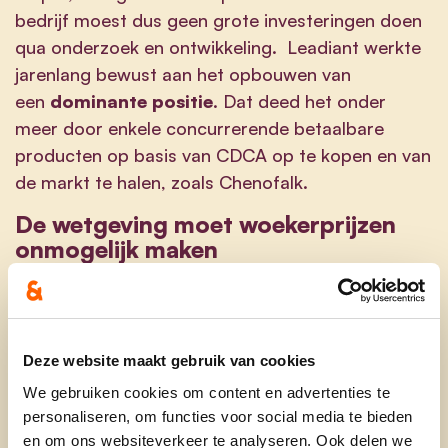
bedrijf moest dus geen grote investeringen doen
qua onderzoek en ontwikkeling. Leadiant werkte
jarenlang bewust aan het opbouwen van
een
dominante positie
. Dat deed het onder
meer door enkele concurrerende betaalbare
producten op basis van CDCA op te kopen en van
de markt te halen, zoals Chenofalk.
De wetgeving moet woekerprijzen
onmogelijk maken
Minister Beke
Deze website maakt gebruik van cookies
maakt nu gebruik van zijn injunctierecht bij de
We gebruiken cookies om content en advertenties te
Belgische Mededingingsautoriteit (BMA), om de
personaliseren, om functies voor social media te bieden
Leadiant-casus prioritair te laten onderzoeken op
en om ons websiteverkeer te analyseren. Ook delen we