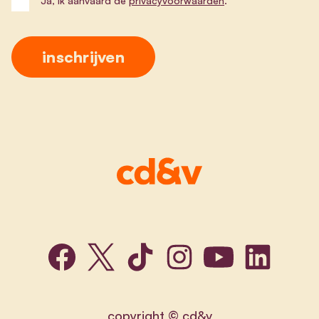
Ja, ik aanvaard de
privacyvoorwaarden
.
copyright © cd&v