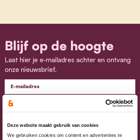
Blijf op de hoogte
Laat hier je e-mailadres achter en ontvang
onze nieuwsbrief.
E-mailadres
Postcode
Ja, ik aanvaard de privacyvoorwaarden.
Deze website maakt gebruik van cookies
We gebruiken cookies om content en advertenties te
Klik
hier
om de privacyvoorwaarden te raadplegen