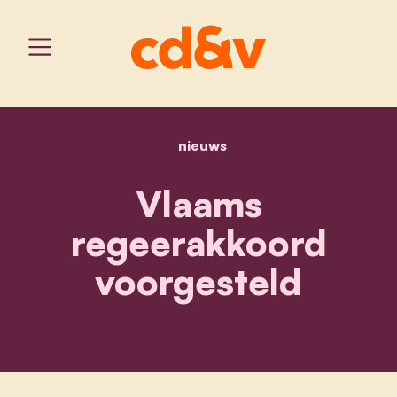
nieuws
home
vlaams regeerakkoord vo
Vlaams
regeerakkoord
voorgesteld