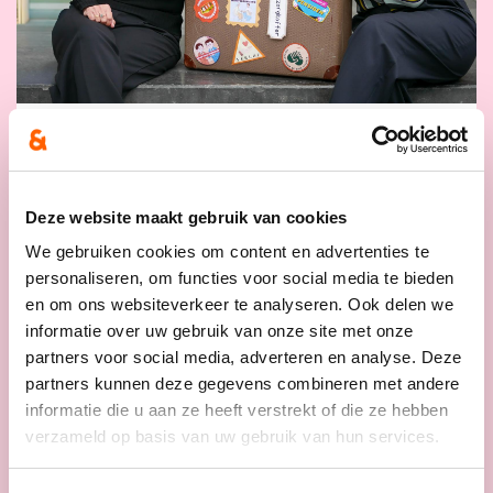
16/06/26
cd&v maakt het verschil
Deze website maakt gebruik van cookies
voor mantelzorgers: minder
We gebruiken cookies om content en advertenties te
drempels, meer
personaliseren, om functies voor social media te bieden
ondersteuning en meer
en om ons websiteverkeer te analyseren. Ook delen we
flexibiliteit.
informatie over uw gebruik van onze site met onze
partners voor social media, adverteren en analyse. Deze
Mantelzorgers zijn de stille helden van
partners kunnen deze gegevens combineren met andere
onze samenleving. Zonder hun bijdrage
informatie die u aan ze heeft verstrekt of die ze hebben
valt heel ons zorgsysteem in elkaar.
Als
verzameld op basis van uw gebruik van hun services.
het van cd&v afhangt verdienen
mantelzorgers daarom niet alleen meer