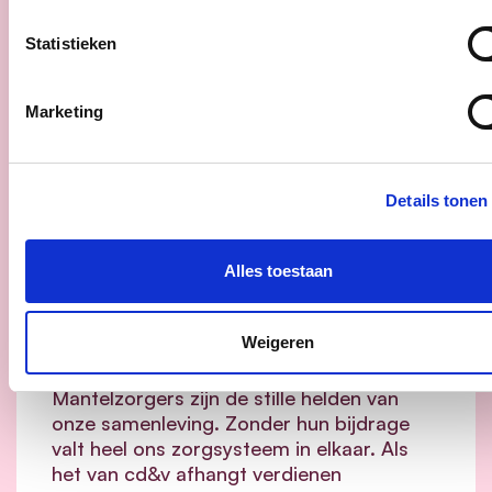
Statistieken
Marketing
16/06/26
Details tonen
cd&v maakt het verschil
voor mantelzorgers: minder
Alles toestaan
drempels, meer
ondersteuning en meer
Weigeren
flexibiliteit.
Mantelzorgers zijn de stille helden van
onze samenleving. Zonder hun bijdrage
valt heel ons zorgsysteem in elkaar.
Als
het van cd&v afhangt verdienen