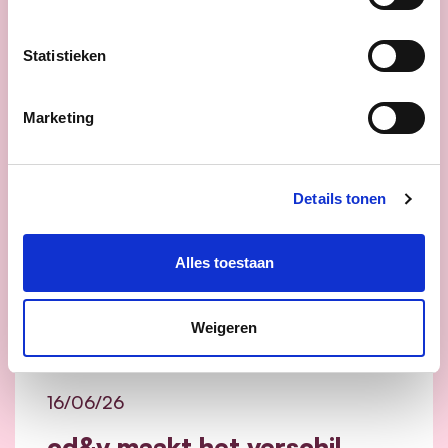
Nieuws
Statistieken
Marketing
Details tonen
Alles toestaan
Weigeren
16/06/26
cd&v maakt het verschil