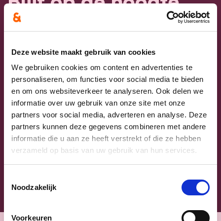
Blijf op de hoogte
Laat hier je e-mailadres achter en ontvang
onze nieuwsbrief.
Deze website maakt gebruik van cookies
E-mailadres
We gebruiken cookies om content en advertenties te
personaliseren, om functies voor social media te bieden
en om ons websiteverkeer te analyseren. Ook delen we
Postcode
informatie over uw gebruik van onze site met onze
partners voor social media, adverteren en analyse. Deze
Ja, ik aanvaard de privacyvoorwaarden.
partners kunnen deze gegevens combineren met andere
informatie die u aan ze heeft verstrekt of die ze hebben
Klik
hier
om de privacyvoorwaarden te raadplegen
verzameld op basis van uw gebruik van hun services.
Toestemmingsselectie
Noodzakelijk
Voorkeuren