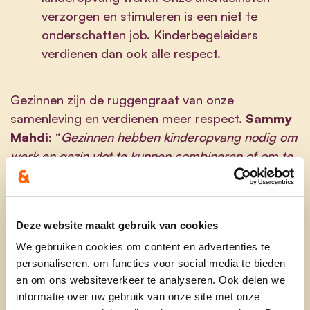
verzorgen en stimuleren is een niet te
onderschatten job. Kinderbegeleiders
verdienen dan ook alle respect.
Gezinnen zijn de ruggengraat van onze
samenleving en verdienen meer respect.
Sammy
Mahdi:
“
Gezinnen hebben kinderopvang nodig om
werk en gezin vlot te kunnen combineren of om te
zorgen voor anderen bij ziekte van een familielid.
Voor vele gezinnen is het een dagelijkse struggle
om de juiste work-life balance te vinden. Reken
Deze website maakt gebruik van cookies
daarbij het wegvallen van de zekerheid op een
We gebruiken cookies om content en advertenties te
plekje in de kinderopvang en je zit als ouder met
personaliseren, om functies voor social media te bieden
nog meer kopzorgen. Bovendien wil je als ouder je
en om ons websiteverkeer te analyseren. Ook delen we
kroost ook met een gerust hart kunnen
informatie over uw gebruik van onze site met onze
toevertrouwen aan kwaliteitsvolle opvang.