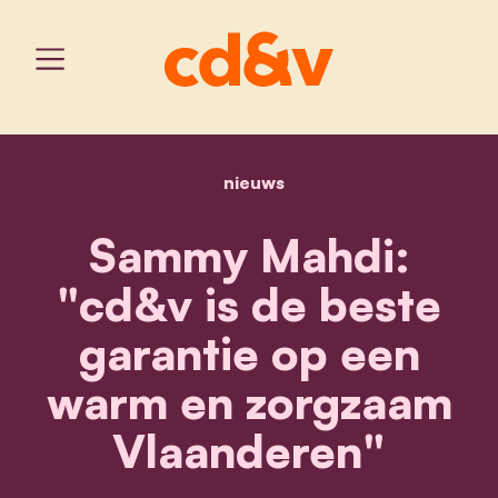
nieuws
home
sammy mahdi: "cd&v is d
Sammy Mahdi:
"cd&v is de beste
garantie op een
warm en zorgzaam
Vlaanderen"