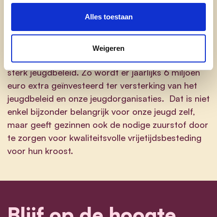
beroepsbevolking – recht heeft op de jobbonus.
Alles toestaan
Tot slot hebben we ook aandacht voor de iets
Weigeren
oudere kinderen, door verder in te zetten in een
sterk jeugdbeleid. Zo wordt er jaarlijks 6 miljoen
euro extra geïnvesteerd ter versterking van het
jeugdbeleid en onze jeugdorganisaties. Dat is niet
enkel bijzonder belangrijk voor onze jeugd zelf,
maar geeft gezinnen ook de nodige zuurstof door
te zorgen voor kwaliteitsvolle vrijetijdsbesteding
voor hun kroost.
Blijf op de hoogte