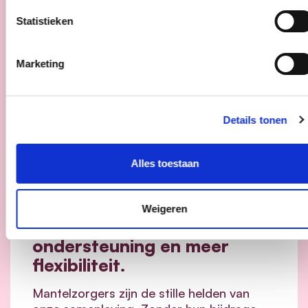
Statistieken
Marketing
Details tonen
16/06/26
Alles toestaan
cd&v maakt het verschil
voor mantelzorgers: minder
Weigeren
drempels, meer
ondersteuning en meer
flexibiliteit.
Mantelzorgers zijn de stille helden van