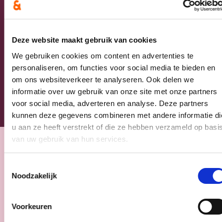
Postcode
Ja, ik aanvaard de privacyvoorwaarden.
Deze website maakt gebruik van cookies
We gebruiken cookies om content en advertenties te
Klik
hier
om de privacyvoorwaarden te raadplegen
personaliseren, om functies voor social media te bieden en
om ons websiteverkeer te analyseren. Ook delen we
informatie over uw gebruik van onze site met onze partners
voor social media, adverteren en analyse. Deze partners
kunnen deze gegevens combineren met andere informatie di
u aan ze heeft verstrekt of die ze hebben verzameld op basi
van uw gebruik van hun services.
Nieuws
Toestemmingsselectie
Noodzakelijk
Voorkeuren