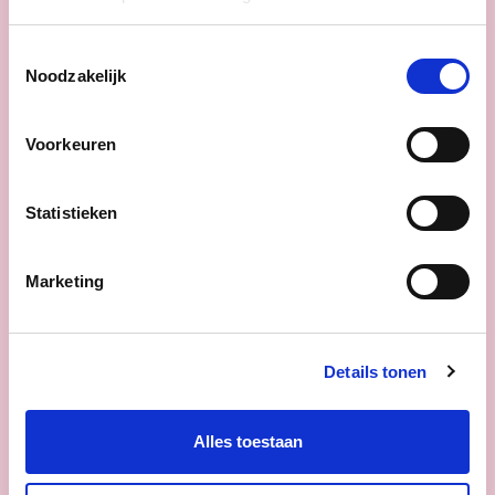
onze samenleving. Zonder hun bijdrage
valt heel ons zorgsysteem in elkaar.
Als
het van cd&v afhangt verdienen
Toestemmingsselectie
mantelzorgers daarom niet alleen meer
Noodzakelijk
erkenning en respect in woorden, maar
ook betere ondersteuning in daden.
Voorkeuren
lees meer
Statistieken
Marketing
Details tonen
Alles toestaan