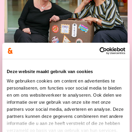
16/06/26
Deze website maakt gebruik van cookies
cd&v maakt het verschil
We gebruiken cookies om content en advertenties te
voor mantelzorgers: minder
personaliseren, om functies voor social media te bieden
en om ons websiteverkeer te analyseren. Ook delen we
drempels, meer
informatie over uw gebruik van onze site met onze
ondersteuning en meer
partners voor social media, adverteren en analyse. Deze
flexibiliteit.
partners kunnen deze gegevens combineren met andere
informatie die u aan ze heeft verstrekt of die ze hebben
Mantelzorgers zijn de stille helden van
verzameld op basis van uw gebruik van hun services.