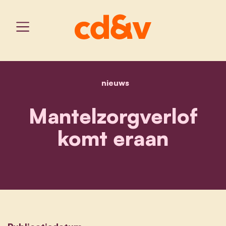
nieuws
home
mantelzorgverlof komt e
Mantelzorgverlof
komt eraan