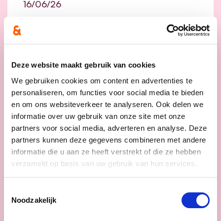
16/06/26
cd&v maakt het verschil
voor mantelzorgers: minder
drempels, meer
ondersteuning en meer
Deze website maakt gebruik van cookies
flexibiliteit.
We gebruiken cookies om content en advertenties te
personaliseren, om functies voor social media te bieden
Mantelzorgers zijn de stille helden van
en om ons websiteverkeer te analyseren. Ook delen we
onze samenleving. Zonder hun bijdrage
informatie over uw gebruik van onze site met onze
valt heel ons zorgsysteem in elkaar.
Als
partners voor social media, adverteren en analyse. Deze
het van cd&v afhangt verdienen
partners kunnen deze gegevens combineren met andere
mantelzorgers daarom niet alleen meer
informatie die u aan ze heeft verstrekt of die ze hebben
erkenning en respect in woorden, maar
verzameld op basis van uw gebruik van hun services.
ook betere ondersteuning in daden.
Toestemmingsselectie
lees meer
Noodzakelijk