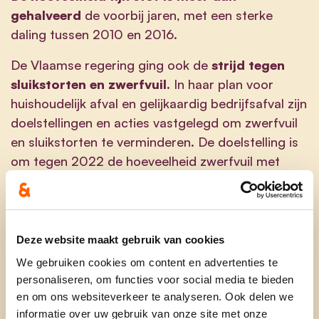
gehalveerd
de voorbij jaren, met een sterke
daling tussen 2010 en 2016.
De Vlaamse regering ging ook de
strijd tegen
sluikstorten en zwerfvuil.
In haar plan voor
huishoudelijk afval en gelijkaardig bedrijfsafval zijn
doelstellingen en acties vastgelegd om zwerfvuil
en sluikstorten te verminderen. De doelstelling is
om tegen 2022 de hoeveelheid zwerfvuil met
20% te doen dalen. Hiervoor zijn de Mooimakers
opgericht die werken rond een vijfpijleraanpak:
communicatie, participatie, omgeving,
infrastructuur en handhaving. Bovendien nam
Deze website maakt gebruik van cookies
Joke actie om meer grondstoffen te
recycleren
.
We gebruiken cookies om content en advertenties te
De ambitie is om 90% te recycleren tegen 2020.
personaliseren, om functies voor social media te bieden
De strijd tegen vervuiling door
plastic
is een
en om ons websiteverkeer te analyseren. Ook delen we
ander voorbeeld. Met het verbod op het gebruik
informatie over uw gebruik van onze site met onze