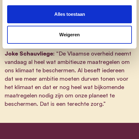
wordt bovendien gewaardeerd door verschillende
organisaties op het terrein: "De minister heeft een
Alles toestaan
belangrijke inspanning geleverd om de
oppervlakte erkend natuurgebied te laten stijgen,"
Weigeren
bevestigt Natuurpunt op zijn website.
Joke Schauvliege
: “De Vlaamse overheid neemt
vandaag al heel wat ambitieuze maatregelen om
ons klimaat te beschermen. Al beseft iedereen
dat we meer ambitie moeten durven tonen voor
het klimaat en dat er nog heel wat bijkomende
maatregelen nodig zijn om onze planeet te
beschermen. Dat is een terechte zorg.”