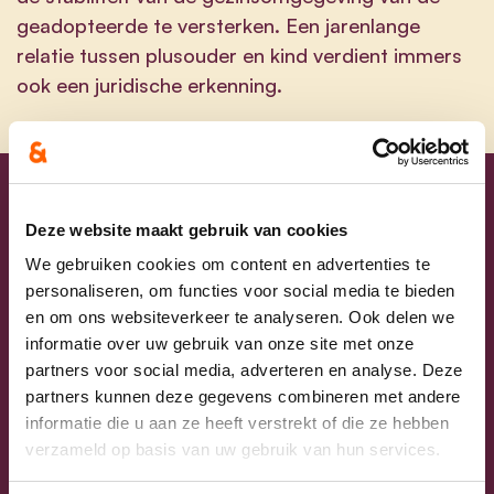
geadopteerde te versterken. Een jarenlange
relatie tussen plusouder en kind verdient immers
ook een juridische erkenning.
Blijf op de hoogte
Deze website maakt gebruik van cookies
We gebruiken cookies om content en advertenties te
Laat hier je e-mailadres achter en ontvang
personaliseren, om functies voor social media te bieden
onze nieuwsbrief.
en om ons websiteverkeer te analyseren. Ook delen we
informatie over uw gebruik van onze site met onze
partners voor social media, adverteren en analyse. Deze
E-mailadres
partners kunnen deze gegevens combineren met andere
informatie die u aan ze heeft verstrekt of die ze hebben
Postcode
verzameld op basis van uw gebruik van hun services.