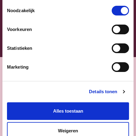
Ja, ik aanvaard de privacyvoorwaarden.
Toestemmingsselectie
Noodzakelijk
Klik
hier
om de privacyvoorwaarden te raadplegen
Voorkeuren
Statistieken
Marketing
Nieuws
Details tonen
Alles toestaan
Weigeren