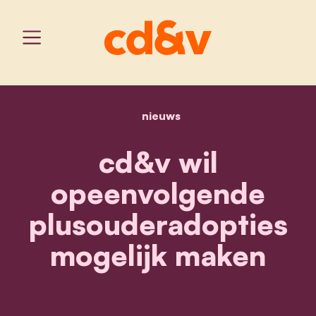
nieuws
home
cd&v wil opeenvolgende 
cd&v wil
opeenvolgende
plusouderadopties
mogelijk maken