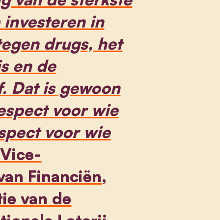
 investeren in
 tegen drugs, het
is en de
f. Dat is gewoon
espect voor wie
spect voor wie
”
Vice-
van Financiën,
ie van de