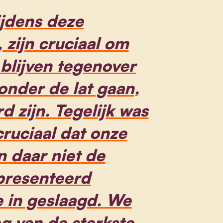
ijdens deze
zijn cruciaal om
 blijven tegenover
nder de lat gaan,
 zijn. Tegelijk was
cruciaal dat onze
 daar niet de
presenteerd
e in geslaagd. We
g van de sterkste