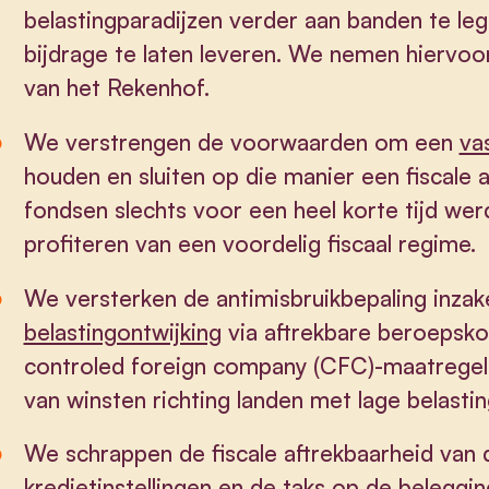
belastingparadijzen verder aan banden te leg
bijdrage te laten leveren. We nemen hiervoor
van het Rekenhof.
We verstrengen de voorwaarden om een
va
houden en sluiten op die manier een fiscale 
fondsen slechts voor een heel korte tijd w
profiteren van een voordelig fiscaal regime.
We versterken de antimisbruikbepaling inza
belastingontwijking
via aftrekbare beroepsko
controled foreign company (CFC)-maatregel 
van winsten richting landen met lage belasti
We schrappen de fiscale aftrekbaarheid van
kredietinstellingen en de taks op de belegg