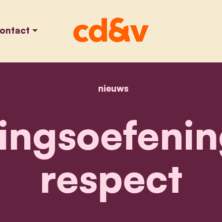
ontact
nieuws
home
begrotingsoefening t
ingsoefenin
respect