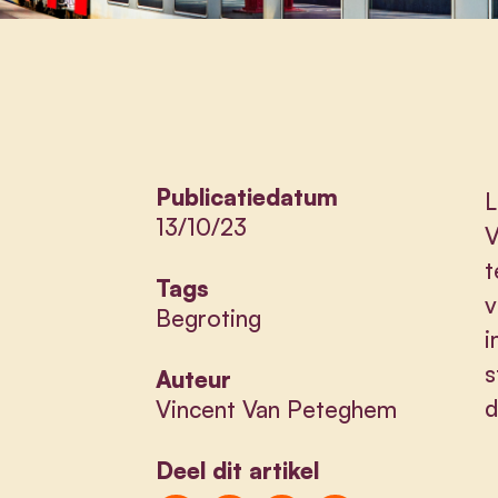
Publicatiedatum
L
13/10/23
V
t
Tags
v
Begroting
i
s
Auteur
d
Vincent Van Peteghem
Deel dit artikel