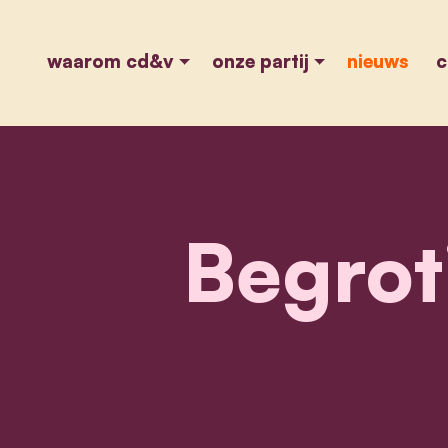
waarom cd&v
onze partij
nieuws
c
Begrot