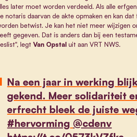
lles later moet worden verdeeld. Als alle erfge
e notaris daarvan de akte opmaken en kan dat f
orden betwist. Je kan het niet meer wijzigen 
eeft gegeven. Dat is anders dan bij een testame
eslist", legt
Van Opstal
uit aan VRT NWS.
Na een jaar in werking blij
gekend. Meer solidariteit e
erfrecht bleek de juiste w
#hervorming
@cdenv
https://t.co/0573kVZfka