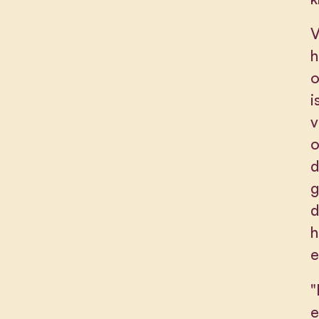
V
h
o
i
v
o
d
g
d
h
e
"
e