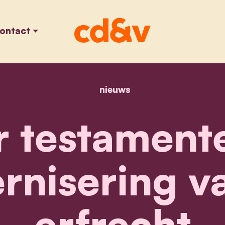
ontact
nieuws
home
15% meer testamenten
 testamente
nisering v
erfrecht