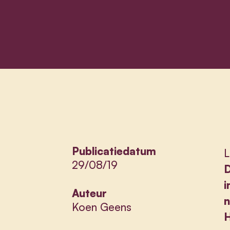
Publicatiedatum
L
29/08/19
D
i
Auteur
n
Koen Geens
H