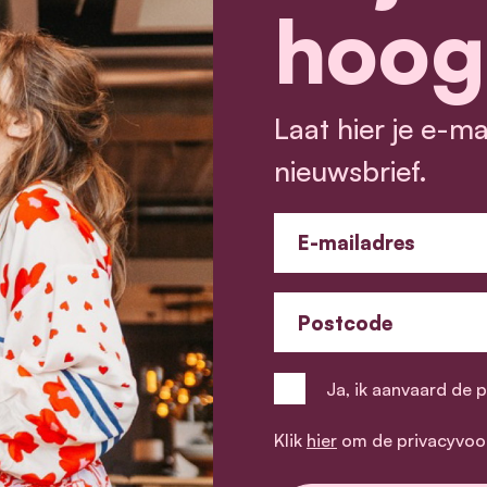
hoog
Laat hier je e-m
nieuwsbrief.
E-mailadres
Postcode
Ja, ik aanvaard de 
Klik
hier
om de privacyvoo