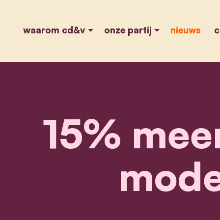
waarom cd&v
onze partij
nieuws
c
15% meer
moder