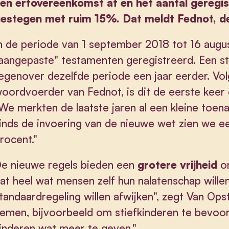
en erfovereenkomst af én het aantal geregi
estegen met ruim 15%. Dat meldt Fednot, de
n de periode van 1 september 2018 tot 16 augu
aangepaste" testamenten geregistreerd. Een st
egenover dezelfde periode een jaar eerder. Vo
oordvoerder van Fednot, is dit de eerste keer da
We merkten de laatste jaren al een kleine toen
inds de invoering van de nieuwe wet zien we e
rocent."
e nieuwe regels bieden een
grotere vrijheid
om
at heel wat mensen zelf hun nalatenschap wille
tandaardregeling willen afwijken", zegt Van Opstal
emen, bijvoorbeeld om stiefkinderen te bevo
inderen wat meer te geven."