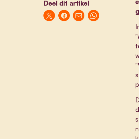
e
Deel dit artikel
g
I
"
t
w
"
s
p
D
d
s
n
k