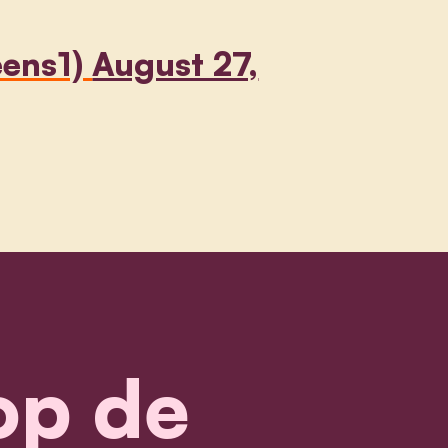
ens1)
August 27,
 op de