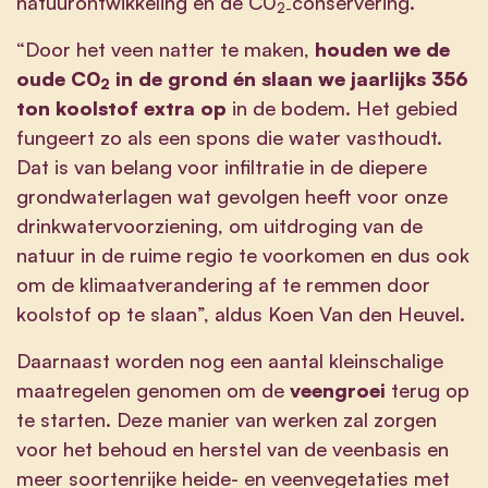
natuurontwikkeling en de C0
conservering.
2-
“Door het veen natter te maken,
houden we de
oude C0
in de grond én slaan we jaarlijks 356
2
ton koolstof extra op
in de bodem. Het gebied
fungeert zo als een spons die water vasthoudt.
Dat is van belang voor infiltratie in de diepere
grondwaterlagen wat gevolgen heeft voor onze
drinkwatervoorziening, om uitdroging van de
natuur in de ruime regio te voorkomen en dus ook
om de klimaatverandering af te remmen door
koolstof op te slaan”, aldus Koen Van den Heuvel.
Daarnaast worden nog een aantal kleinschalige
maatregelen genomen om de
veengroei
terug op
te starten. Deze manier van werken zal zorgen
voor het behoud en herstel van de veenbasis en
meer soortenrijke heide- en veenvegetaties met