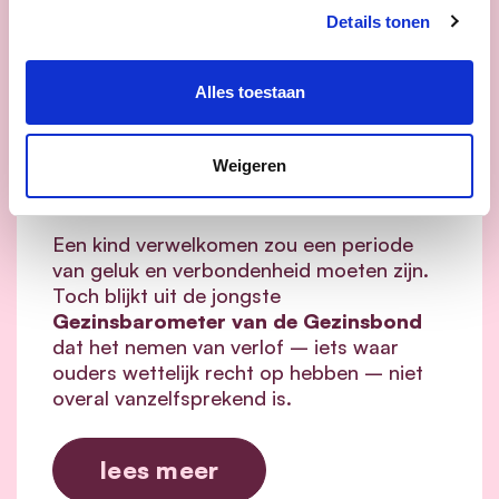
Details tonen
28/08/25
Alles toestaan
Gezinsbond:
Ouderschapsverlof niet
Weigeren
evident voor 1 op 10 ouders.
Een kind verwelkomen zou een periode
van geluk en verbondenheid moeten zijn.
Toch blijkt uit de jongste
Gezinsbarometer van de Gezinsbond
dat het nemen van verlof – iets waar
ouders wettelijk recht op hebben – niet
overal vanzelfsprekend is.
lees meer