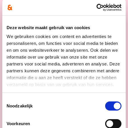
Deze website maakt gebruik van cookies
We gebruiken cookies om content en advertenties te
personaliseren, om functies voor social media te bieden
en om ons websiteverkeer te analyseren. Ook delen we
informatie over uw gebruik van onze site met onze
partners voor social media, adverteren en analyse. Deze
partners kunnen deze gegevens combineren met andere
informatie die u aan ze heeft verstrekt of die ze hebben
verzameld op basis van uw gebruik van hun services.
10/12/25
Toestemmingsselectie
Samen fluiten we
Noodzakelijk
straatintimidatie terug
Voor cd&v moet het gedaan zijn met
Voorkeuren