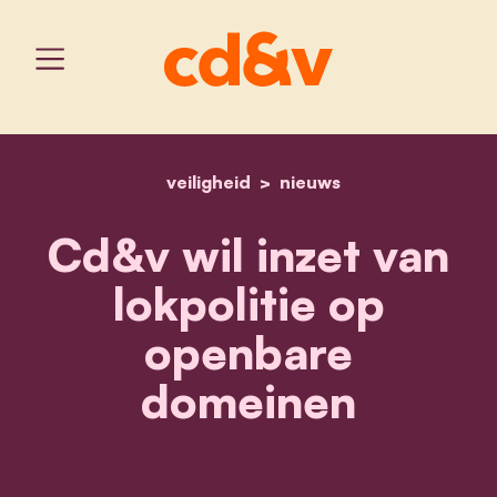
veiligheid
home
cd&v wil inzet van lokpo
nieuws
Cd&v wil inzet van
lokpolitie op
openbare
domeinen