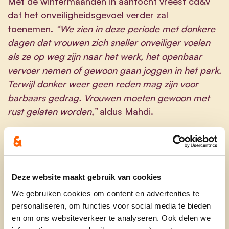
Met de wintermaanden in aantocht vreest cd&v
dat het onveiligheidsgevoel verder zal
toenemen.
“We zien in deze periode met donkere
dagen dat vrouwen zich sneller onveiliger voelen
als ze op weg zijn naar het werk, het openbaar
vervoer nemen of gewoon gaan joggen in het park.
Terwijl donker weer geen reden mag zijn voor
barbaars gedrag. Vrouwen moeten gewoon met
rust gelaten worden,”
aldus Mahdi.
De partij vraagt daarom dat de inzet van
lokpolitie snel en structureel wordt ingevoerd,
als onderdeel van een bredere strategie om
geweld en intimidatie tegen vrouwen terug te
Deze website maakt gebruik van cookies
dringen
.
“Elke vrouw moet kunnen gaan en staan
We gebruiken cookies om content en advertenties te
waar ze wil,”
besluiten Van Keymolen en
personaliseren, om functies voor social media te bieden
Mahdi.
“We vragen lokpolitie op de gekende
en om ons websiteverkeer te analyseren. Ook delen we