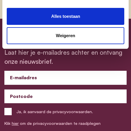
alle Vlamingen.
Alles toestaan
Blijf op de hoogte
Weigeren
Laat hier je e-mailadres achter en ontvang
onze nieuwsbrief.
E-mailadres
Postcode
Ja, ik aanvaard de privacyvoorwaarden.
Klik
hier
om de privacyvoorwaarden te raadplegen