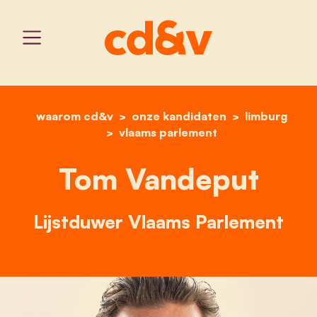
waarom cd&v
onze kandidaten
home
tom vandeput
limburg
vlaams parlement
Tom Vandeput
Lijstduwer Vlaams Parlement