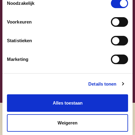
Noodzakelijk
Voorkeuren
Sammy Mahdi
Statistieken
Vlaams-Brabant | Federaal Parlement
Marketing
Sammy Mahdi
alle kandidaten
Details tonen
Alles toestaan
Ontdek
Weigeren