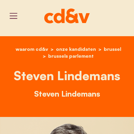
waarom cd&v
onze kandidaten
home
steven lindemans
brussel
brussels parlement
Steven Lindemans
Steven Lindemans