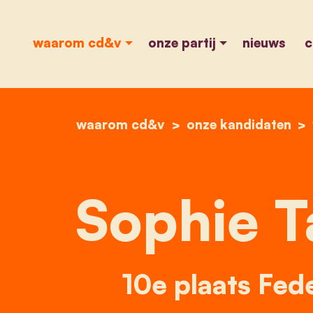
waarom cd&v
onze partij
nieuws
c
waarom cd&v
onze kandidaten
Sophie T
10e plaats Fed