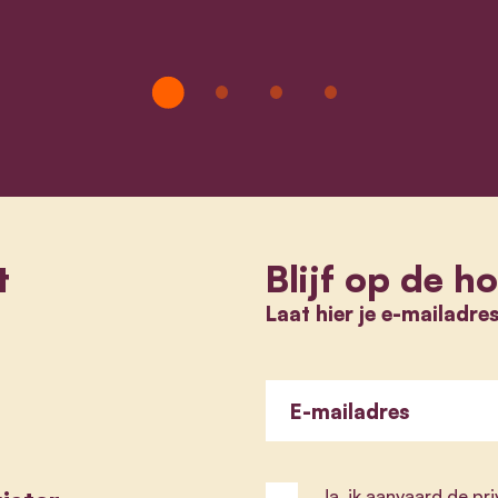
t
Blijf op de h
Laat hier je e-mailadre
E-mailadres
Ja, ik aanvaard de
pr