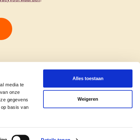
Alles toestaan
al media te
 van onze
Weigeren
deze gegevens
 op basis van
copyright © cd&v
Privacyverklaring
|
Cookie verklaring
ing
Details tonen