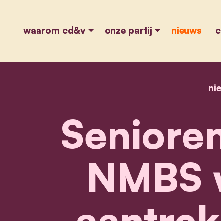
waarom cd&v
onze partij
nieuws
c
ni
Senioren
NMBS 
aantrekk