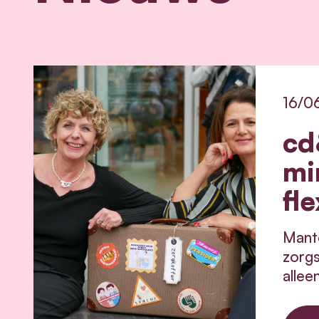
16/0
cd
mi
fle
Mante
zorgs
allee