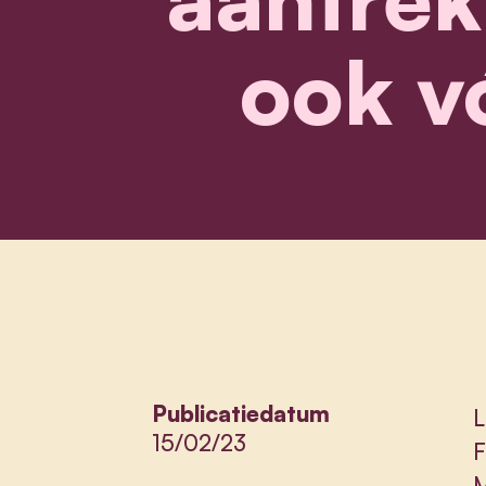
ook v
Publicatiedatum
L
15/02/23
F
M