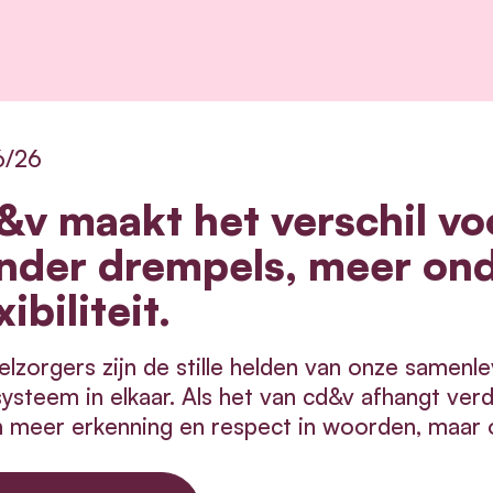
6/26
&v maakt het verschil vo
nder drempels, meer on
xibiliteit.
lzorgers zijn de stille helden van onze samenle
ysteem in elkaar.
Als het van cd&v afhangt ver
n meer erkenning en respect in woorden, maar 