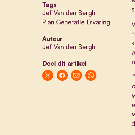
Tags
s
Jef Van den Bergh
Plan Generatie Ervaring
V
n
Auteur
k
Jef Van den Bergh
a
n
Deel dit artikel
“
o
v
w
v
d