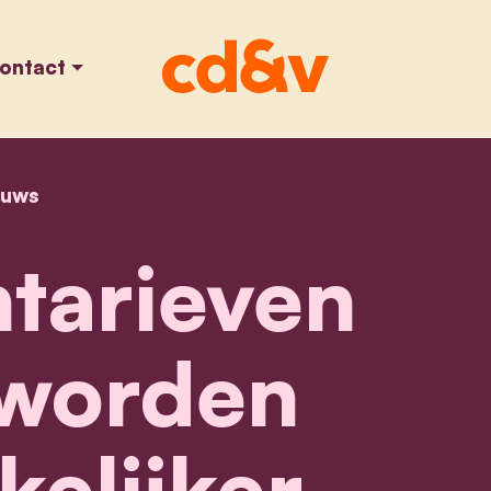
ontact
euws
home
seniorentarieven nmbs worden aantrekkelijker
tarieven
worden
elijker,