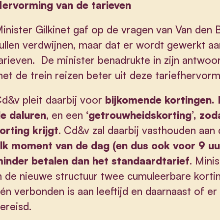
ervorming van de tarieven
inister Gilkinet gaf op de vragen van Van den 
ullen verdwijnen, maar dat er wordt gewerkt a
arieven.
De minister benadrukte in zijn antwoo
et de trein reizen beter uit deze tariefhervorm
d&v pleit daarbij voor
bijkomende kortingen. B
e daluren
, en een
‘getrouwheidskorting’, zoda
orting krijgt
. Cd&v zal daarbij vasthouden aan 
lk moment van de dag (en dus ook voor 9 u
inder betalen dan het standaardtarief
.
Minis
n de nieuwe structuur twee cumuleerbare kortin
én verbonden is aan leeftijd en daarnaast of er 
ereisd.