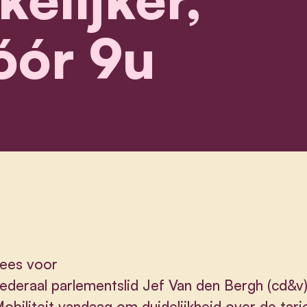
óór 9u
ees voor
ederaal p
arlementslid Jef Van den Bergh (cd&v
obiliteit vandaag om duidelijkheid over de tari