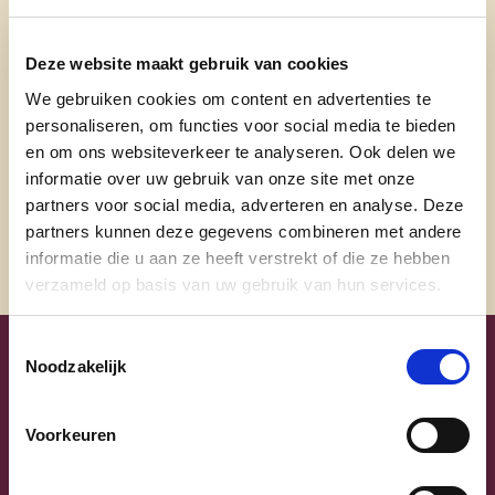
wandeling aan zee.
Deze website maakt gebruik van cookies
sarah.vandelanotte@gmail.com
We gebruiken cookies om content en advertenties te
personaliseren, om functies voor social media te bieden
@sarah.vandelanotte
en om ons websiteverkeer te analyseren. Ook delen we
@vdl_sarah
informatie over uw gebruik van onze site met onze
partners voor social media, adverteren en analyse. Deze
partners kunnen deze gegevens combineren met andere
informatie die u aan ze heeft verstrekt of die ze hebben
verzameld op basis van uw gebruik van hun services.
Toestemmingsselectie
Noodzakelijk
Uw lijsttrekkers
Voorkeuren