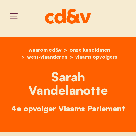
waarom cd&v
home
onze kandidaten
sarah vandelanotte
west-vlaanderen
vlaams opvolgers
Sarah
Vandelanotte
4e opvolger Vlaams Parlement