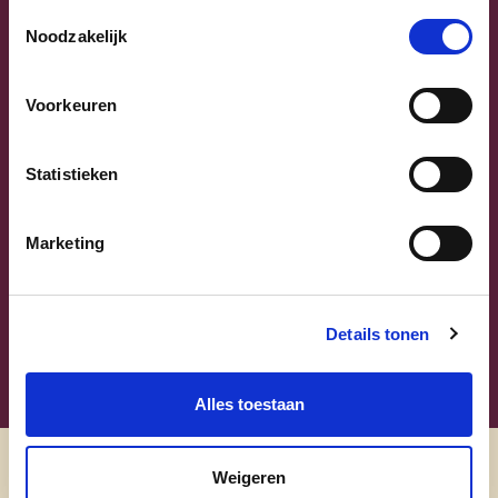
Toestemmingsselectie
Noodzakelijk
Voorkeuren
Statistieken
Sammy Mahdi
Vlaams-Brabant | Federaal Parlement
Marketing
Sammy Mahdi
alle kandidaten
Details tonen
Alles toestaan
Weigeren
Ontdek