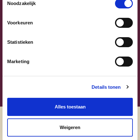
Noodzakelijk
Voorkeuren
Sammy Mahdi
Statistieken
Vlaams-Brabant | Federaal Parlement
Marketing
Sammy Mahdi
alle kandidaten
Details tonen
Alles toestaan
Ontdek
Weigeren