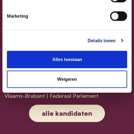
Marketing
Previous
Next
Details tonen
Alles toestaan
Weigeren
Sammy Mahdi
Vlaams-Brabant | Federaal Parlement
Sammy Mahdi
alle kandidaten