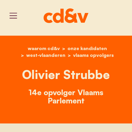
waarom cd&v
home
onze kandidaten
olivier strubbe
west-vlaanderen
vlaams opvolgers
Olivier Strubbe
14e opvolger Vlaams
Parlement