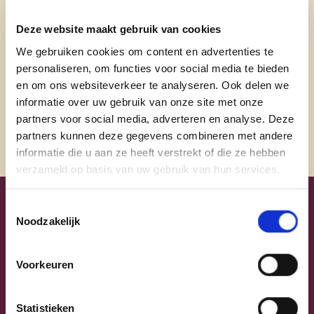
olivier.strubbe1@telenet.be
Deze website maakt gebruik van cookies
Bezoek website
We gebruiken cookies om content en advertenties te
@olivierstrubbedudzele
personaliseren, om functies voor social media te bieden
en om ons websiteverkeer te analyseren. Ook delen we
@olivier.strubbe.raadslidbrugge
informatie over uw gebruik van onze site met onze
partners voor social media, adverteren en analyse. Deze
partners kunnen deze gegevens combineren met andere
informatie die u aan ze heeft verstrekt of die ze hebben
verzameld op basis van uw gebruik van hun services.
Toestemmingsselectie
Uw lijsttrekkers
Noodzakelijk
Voorkeuren
Statistieken