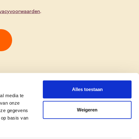
ivacyvoorwaarden
.
Alles toestaan
al media te
 van onze
Weigeren
deze gegevens
 op basis van
copyright © cd&v