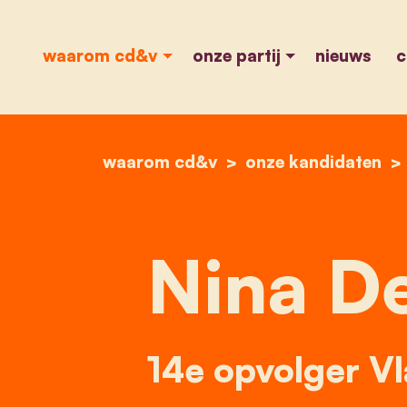
waarom cd&v
onze partij
nieuws
c
waarom cd&v
onze kandidaten
Nina D
14e opvolger V