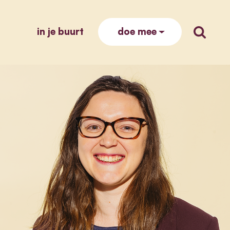
in je buurt
zoek op
doe mee