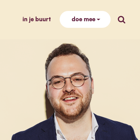
in je buurt
zoek op
doe mee