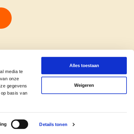
Alles toestaan
al media te
 van onze
Weigeren
deze gegevens
 op basis van
copyright © cd&v
Privacyverklaring
|
Cookie verklaring
ing
Details tonen