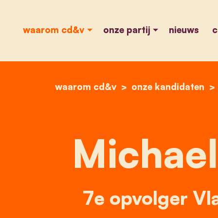
waarom cd&v
onze partij
nieuws
c
waarom cd&v
onze kandidaten
Michael
7e opvolger Vl