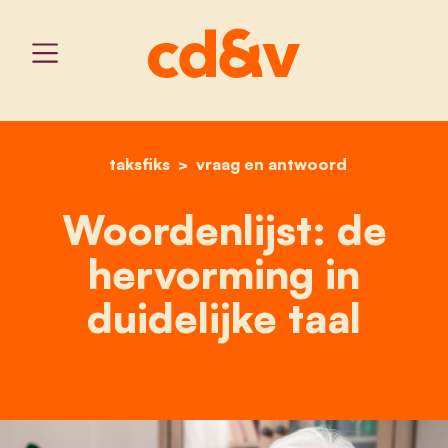
taksfiks
vraag en antwoord
home
woordenlijst: de belastin
Woordenlijst: de
hervorming in
duidelijke taal