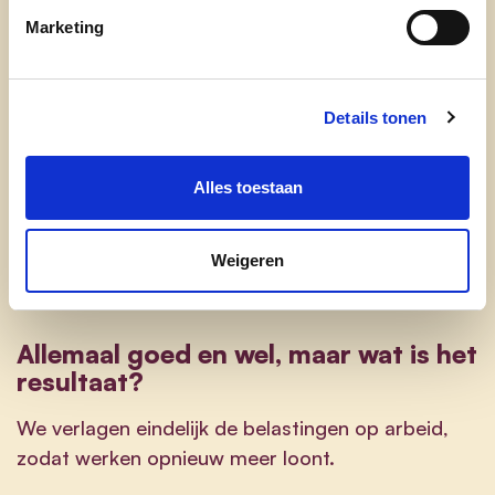
Bijverdiensten:
Extra inkomsten naast je
Marketing
hoofdjob, bijvoorbeeld via een flexi-job,
studentenjob, als gepensioneerde, of door
occasionele verkoop op tweedehandssites.
Details tonen
Toeslag voor alleenstaande ouders:
Een
Alles toestaan
fiscaal voordeel voor ouders die zonder
partner hun kinderen opvoeden. Door de
hervorming is deze toeslag voortaan écht
Weigeren
voor alleenstaanden bedoeld.
Allemaal goed en wel, maar wat is het
resultaat?
We verlagen eindelijk de belastingen op arbeid,
zodat werken opnieuw meer loont.