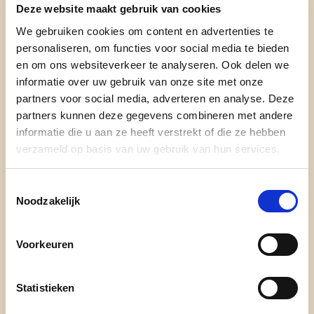
Deze website maakt gebruik van cookies
normale arbeidstijd. Een deel hiervan wordt
fiscaal vrijgesteld, zodat je netto méér
We gebruiken cookies om content en advertenties te
personaliseren, om functies voor social media te bieden
overhoudt als je extra werkt.
en om ons websiteverkeer te analyseren. Ook delen we
Voorbeeld: In de meeste sectoren zijn tot 240
informatie over uw gebruik van onze site met onze
vrijwillige overuren nu vrijgesteld van belasting.
partners voor social media, adverteren en analyse. Deze
partners kunnen deze gegevens combineren met andere
Vrijwillige overuren:
Overuren die je op eigen
informatie die u aan ze heeft verstrekt of die ze hebben
initiatief maakt, zonder verplichte
verzameld op basis van uw gebruik van hun services.
overwerktoeslag. In bepaalde sectoren kunnen
deze tot 360 uur per jaar volledig belastingvrij
Toestemmingsselectie
zijn (zoals in de horeca).
Noodzakelijk
Barema:
Schaal of tarief waarmee je belasting
wordt berekend. België werkt met
Voorkeuren
progressieve tarieven: hoe hoger je inkomen,
hoe meer belasting je op het hoogste stuk
Statistieken
betaalt.