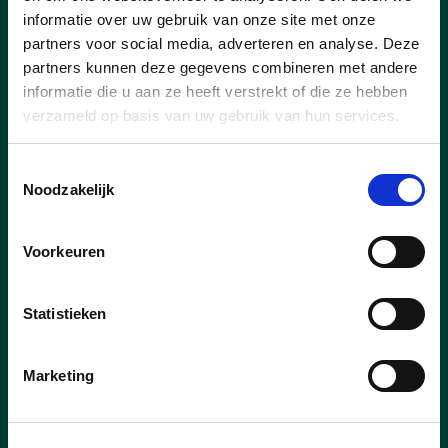
De 5 meest gestelde vragen over de hervormin
informatie over uw gebruik van onze site met onze
partners voor social media, adverteren en analyse. Deze
partners kunnen deze gegevens combineren met andere
informatie die u aan ze heeft verstrekt of die ze hebben
verzameld op basis van uw gebruik van hun services.
Toestemmingsselectie
Noodzakelijk
Voorkeuren
Statistieken
Marketing