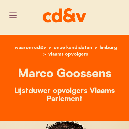
waarom cd&v
onze kandidaten
home
marco goossens
limburg
vlaams opvolgers
Marco Goossens
Lijstduwer opvolgers Vlaams
Parlement