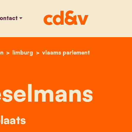
ontact
en
home
marc heselmans
limburg
vlaams parlement
selmans
laats