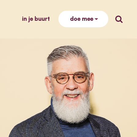
in je buurt
zoek op
doe mee