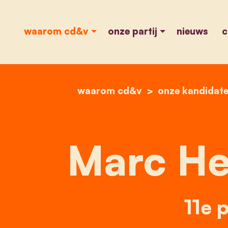
waarom cd&v
onze partij
nieuws
c
waarom cd&v
onze kandidat
Marc He
11e p