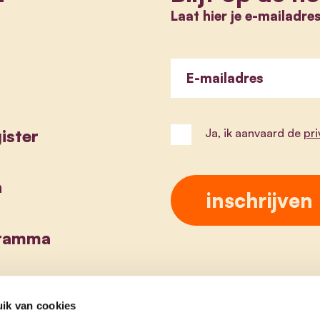
Laat hier je e-mailadre
E-mailadres
ister
Ja, ik aanvaard de
pr
a
gramma
ik van cookies